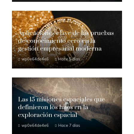
Aplicaciones clave de las pruebas
de conocimiento cero en la
gestión empresarial moderna
wp0e64de4e6
Hace 5 días
Las 15 misiones espaciales que
definieron los hitos en la
exploración espacial
wp0e64de4e6
Hace 7 días