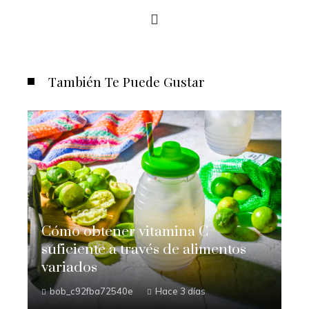
También Te Puede Gustar
Cómo obtener vitamina C
suficiente a través de alimentos
variados
bob_c92fba72540e
Hace 3 días