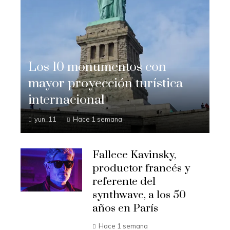
Los 10 monumentos con
mayor proyección turística
internacional
yun_11
Hace 1 semana
Fallece Kavinsky,
productor francés y
referente del
synthwave, a los 50
años en París
Hace 1 semana