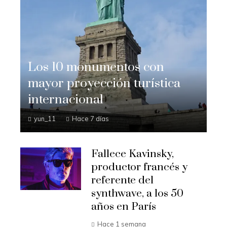
Los 10 monumentos con
mayor proyección turística
internacional
yun_11
Hace 7 días
Fallece Kavinsky,
productor francés y
referente del
synthwave, a los 50
años en París
Hace 1 semana